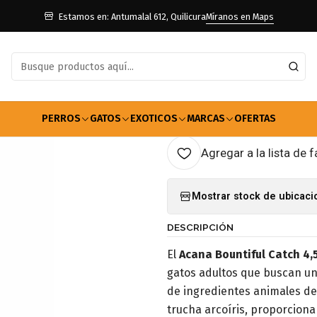
Gatos
Alimento Gatos
Gatos Seco
Alimento Acana Gato Bountifu
Estamos en: Antumalal 612, Quilicura
Míranos en Maps
|
Alimento Aca
AGRE
PERROS
GATOS
EXOTICOS
MARCAS
OFERTAS
Cantidad
Agregar a la lista de f
Mostrar stock de ubicac
DESCRIPCIÓN
El
Acana Bountiful Catch 4,
gatos adultos que buscan un
de ingredientes animales de
trucha arcoíris, proporciona