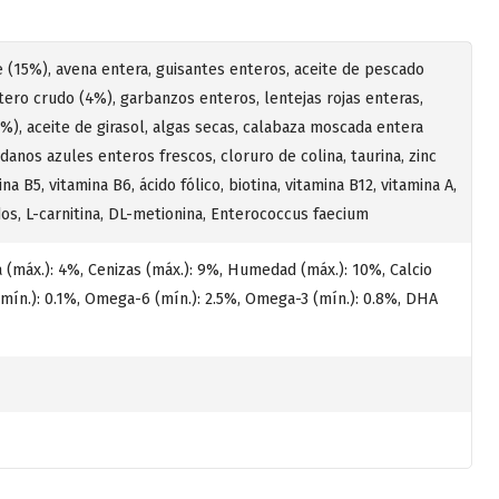
 (15%), avena entera, guisantes enteros, aceite de pescado
ero crudo (4%), garbanzos enteros, lentejas rojas enteras,
2%), aceite de girasol, algas secas, calabaza moscada entera
danos azules enteros frescos, cloruro de colina, taurina, zinc
a B5, vitamina B6, ácido fólico, biotina, vitamina B12, vitamina A,
dos, L-carnitina, DL-metionina, Enterococcus faecium
a (máx.): 4%, Cenizas (máx.): 9%, Humedad (máx.): 10%, Calcio
 (mín.): 0.1%, Omega-6 (mín.): 2.5%, Omega-3 (mín.): 0.8%, DHA