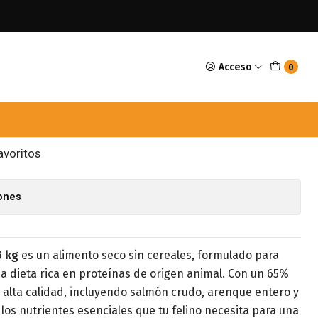
l 4,5kg
Acceso
0
na Gato Bountiful 4,5kg
GAR AL CARRO
COMPRAR AHORA
avoritos
iones
5 kg
es un alimento seco sin cereales, formulado para
a dieta rica en proteínas de origen animal. Con un 65%
 alta calidad, incluyendo salmón crudo, arenque entero y
 los nutrientes esenciales que tu felino necesita para una