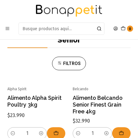
Estamos en: Antumalal 612, Quilicura
Míranos en Maps
Inicio
Perros
Alimentos Para Perros
Senior
0
Senior
FILTROS
Alpha Spirit
Belcando
Alimento Alpha Spirit
Alimento Belcando
Poultry 3kg
Senior Finest Grain
Free 4kg
$23.990
$32.990
Cantidad
Cantidad