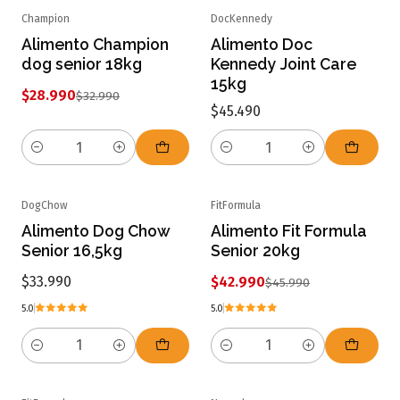
Champion
DocKennedy
-12% OFF
Alimento Champion
Alimento Doc
dog senior 18kg
Kennedy Joint Care
15kg
$28.990
$32.990
$45.490
Cantidad
Cantidad
DogChow
FitFormula
-7% OFF
Alimento Dog Chow
Alimento Fit Formula
Senior 16,5kg
Senior 20kg
$33.990
$42.990
$45.990
5.0
5.0
Cantidad
Cantidad