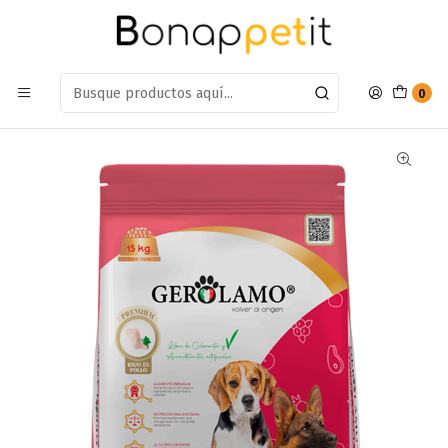
Estamos en: Antumalal 612, Quilicura
Míranos en Maps
Inicio
Perros
Alimentos Para Perros
Senior
Alimento Gerolamo Senior Razas Pequeñas Y Minis 2.7kg
0