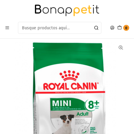
Estamos en: Antumalal 612, Quilicura
Míranos en Maps
Inicio
Perros
Alimentos Para Perros
Senior
Alimento Royal Canin Mini Adulto 8+ 3kg
0