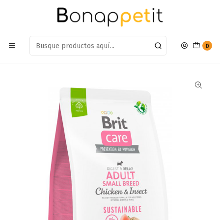
Estamos en: Antumalal 612, Quilicura
Míranos en Maps
Inicio
Perros
Alimentos Para Perros
Adulto Raza Pequeña
Alimento Britcare adulto raza pequeña pollo e insecto 3kg
0