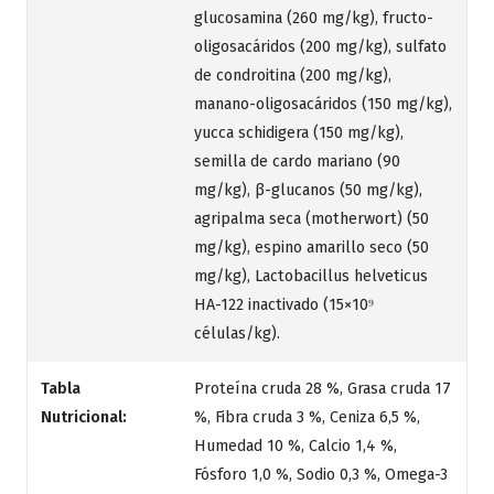
glucosamina (260 mg/kg), fructo-
oligosacáridos (200 mg/kg), sulfato
de condroitina (200 mg/kg),
manano-oligosacáridos (150 mg/kg),
yucca schidigera (150 mg/kg),
semilla de cardo mariano (90
mg/kg), β-glucanos (50 mg/kg),
agripalma seca (motherwort) (50
mg/kg), espino amarillo seco (50
mg/kg), Lactobacillus helveticus
HA-122 inactivado (15×10⁹
células/kg).
Tabla
Proteína cruda 28 %, Grasa cruda 17
Nutricional:
%, Fibra cruda 3 %, Ceniza 6,5 %,
Humedad 10 %, Calcio 1,4 %,
Fósforo 1,0 %, Sodio 0,3 %, Omega-3