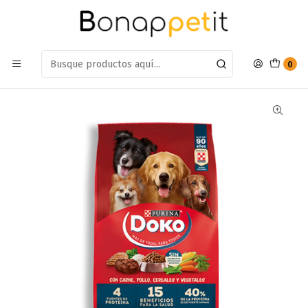
Estamos en: Antumalal 612, Quilicura
Míranos en Maps
Inicio
Perros
Alimentos Para Perros
Adulto Raza Pequeña
Alimento Doko adulto 16,5kg
0