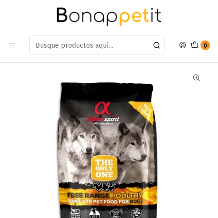
Estamos en: Antumalal 612, Quilicura
Míranos en Maps
Inicio
Perros
Alimentos Para Perros
Adulto Raza Pequeña
Alimento Alpha Spirit Poultry 3kg
0