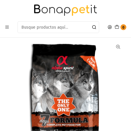
Estamos en: Antumalal 612, Quilicura
Míranos en Maps
Inicio
Perros
Alimentos Para Perros
Adulto Raza Pequeña
Alimento Alpha Spirit Only One de Cerdo Iberico 3kg
0