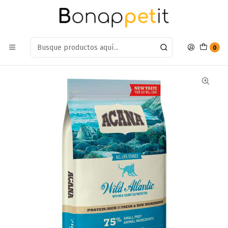
Estamos en: Antumalal 612, Quilicura
Míranos en Maps
Inicio
Gatos
Alimento Gatos
Gatos Seco
Alimento Acana gato Wild Atlantic 1,8kg
0