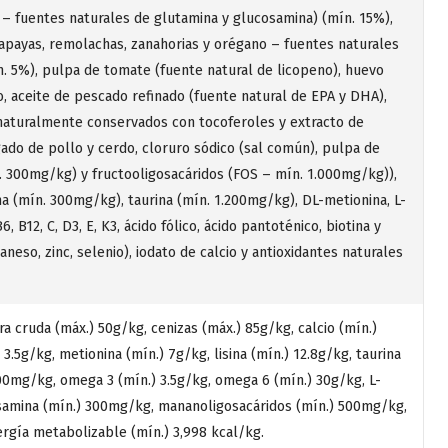
 – fuentes naturales de glutamina y glucosamina) (mín. 15%),
apayas, remolachas, zanahorias y orégano – fuentes naturales
ín. 5%), pulpa de tomate (fuente natural de licopeno), huevo
o, aceite de pescado refinado (fuente natural de EPA y DHA),
 (naturalmente conservados con tocoferoles y extracto de
ígado de pollo y cerdo, cloruro sódico (sal común), pulpa de
. 300mg/kg) y fructooligosacáridos (FOS – mín. 1.000mg/kg)),
na (mín. 300mg/kg), taurina (mín. 1.200mg/kg), DL-metionina, L-
6, B12, C, D3, E, K3, ácido fólico, ácido pantoténico, biotina y
neso, zinc, selenio), iodato de calcio y antioxidantes naturales
a cruda (máx.) 50g/kg, cenizas (máx.) 85g/kg, calcio (mín.)
 3.5g/kg, metionina (mín.) 7g/kg, lisina (mín.) 12.8g/kg, taurina
200mg/kg, omega 3 (mín.) 3.5g/kg, omega 6 (mín.) 30g/kg, L-
osamina (mín.) 300mg/kg, mananoligosacáridos (mín.) 500mg/kg,
nergía metabolizable (mín.) 3,998 kcal/kg.