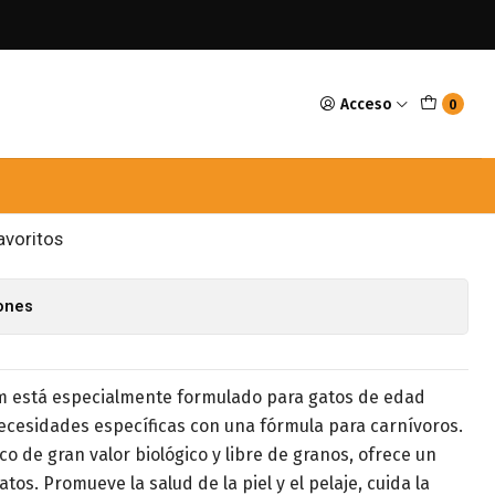
r 7,5kg
Acceso
0
resh Gato Senior 7,5kg
GAR AL CARRO
COMPRAR AHORA
avoritos
iones
m está especialmente formulado para gatos de edad
cesidades específicas con una fórmula para carnívoros.
co de gran valor biológico y libre de granos, ofrece un
os. Promueve la salud de la piel y el pelaje, cuida la