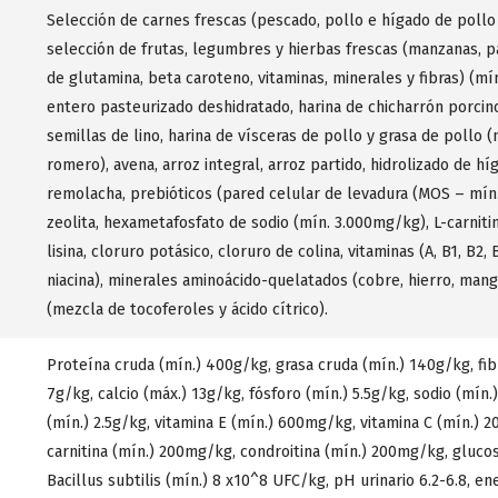
Selección de carnes frescas (pescado, pollo e hígado de pollo
selección de frutas, legumbres y hierbas frescas (manzanas, p
de glutamina, beta caroteno, vitaminas, minerales y fibras) (m
entero pasteurizado deshidratado, harina de chicharrón porcin
semillas de lino, harina de vísceras de pollo y grasa de pollo
romero), avena, arroz integral, arroz partido, hidrolizado de h
remolacha, prebióticos (pared celular de levadura (MOS – mín
zeolita, hexametafosfato de sodio (mín. 3.000mg/kg), L-carniti
lisina, cloruro potásico, cloruro de colina, vitaminas (A, B1, B2, B
niacina), minerales aminoácido-quelatados (cobre, hierro, manga
(mezcla de tocoferoles y ácido cítrico).
Proteína cruda (mín.) 400g/kg, grasa cruda (mín.) 140g/kg, fibr
7g/kg, calcio (máx.) 13g/kg, fósforo (mín.) 5.5g/kg, sodio (mín.)
(mín.) 2.5g/kg, vitamina E (mín.) 600mg/kg, vitamina C (mín.) 
carnitina (mín.) 200mg/kg, condroitina (mín.) 200mg/kg, gluc
Bacillus subtilis (mín.) 8 x10^8 UFC/kg, pH urinario 6.2-6.8, e