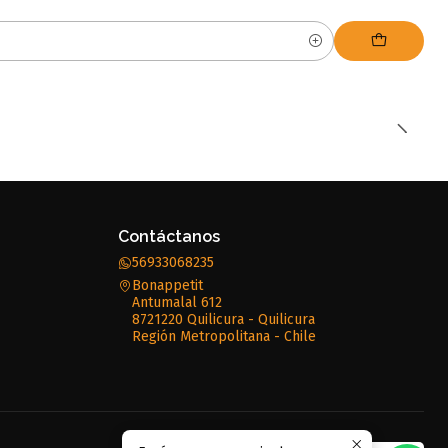
Contáctanos
56933068235
Bonappetit
Antumalal 612
8721220 Quilicura - Quilicura
Región Metropolitana - Chile