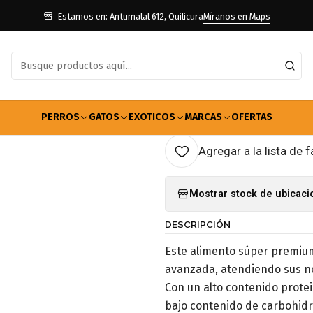
Gatos
Alimento Gatos
Gatos Seco
Alimento Biofresh Gato Senio
Estamos en: Antumalal 612, Quilicura
Míranos en Maps
|
Alimento Biof
AGRE
PERROS
GATOS
EXOTICOS
MARCAS
OFERTAS
Cantidad
Agregar a la lista de f
Mostrar stock de ubicac
DESCRIPCIÓN
Este alimento súper premiu
avanzada, atendiendo sus ne
Con un alto contenido protei
bajo contenido de carbohidrat