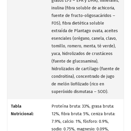
grasos Ω-3 – EPA y DHA), minerales,
inulina (fibra soluble de achicoria,
fuente de fructo-oligosacáridos –
FOS), fibra dietética soluble
extraída de Plantago ovata, aceites
esenciales (orégano, canela, clavo,
tomillo, romero, menta, té verde),
yuca, hidrolizados de crustáceos
(fuente de glucosamina),
hidrolizados de cartílago (fuente de
condroitina), concentrado de jugo
de melón liofilizado (rico en
superóxido dismutasa – SOD).
Tabla
Proteína bruta: 33%, grasa bruta:
Nutricional:
12%, fibra bruta: 5%, ceniza bruta:
7.9%, calcio: 1%, fósforo: 0.9%,
sodio: 0.75%, magnesio: 0.09%,