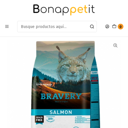
Estamos en: Antumalal 612, Quilicura
Míranos en Maps
Inicio
Gatos
Alimento Gatos
Esterilizado
Alimento Bravery Gato Adulto Esterilizado Salmon 7kg
0