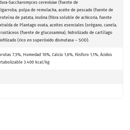
vadura-Saccharomyces cerevisiae (fuente de
algarroba, pulpa de remolacha, aceite de pescado (fuente de
oteína de patata, inulina (fibra soluble de achicoria, fuente
extraída de Plantago ovata, aceites esenciales (orégano, canela,
 crustáceos (fuente de glucosamina), hidrolizado de cartílago
ofilizado (rico en superóxido dismutasa – SOD).
brutas 7,5%, Humedad 10%, Calcio 1,6%, Fósforo 1,1%, Ácidos
tabolizable 3.400 kcal/kg