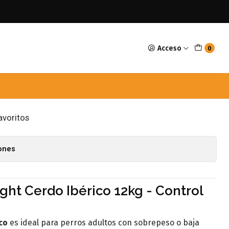
Raza Mediana y Grande Cerdo Iberico 12kg
Acceso
0
ery Perro Adulto Light
 y Grande Cerdo Iberico
avoritos
iones
ght Cerdo Ibérico 12kg - Control
co
es ideal para perros adultos con sobrepeso o baja