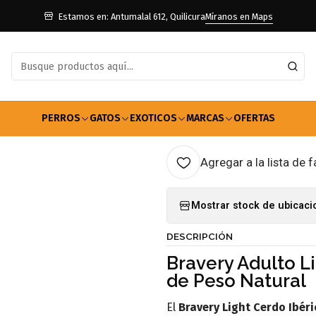
dulto Raza Mediana y Grande
Alimento Bravery Perro Adulto Light 
Estamos en: Antumalal 612, Quilicura
Míranos en Maps
|
Alimento Brav
Raza Mediana
12kg
PERROS
GATOS
EXOTICOS
MARCAS
OFERTAS
Agregar a la lista de f
Mostrar stock de ubicac
DESCRIPCIÓN
Bravery Adulto Li
de Peso Natural
El
Bravery Light Cerdo Ibéri