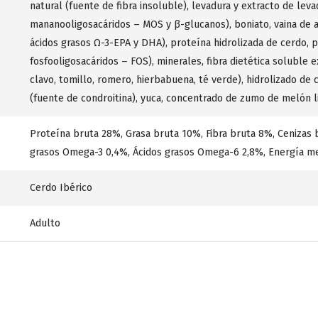
natural (fuente de fibra insoluble), levadura y extracto de le
mananooligosacáridos – MOS y β-glucanos), boniato, vaina de 
ácidos grasos Ω-3-EPA y DHA), proteína hidrolizada de cerdo, pr
fosfooligosacáridos – FOS), minerales, fibra dietética soluble 
clavo, tomillo, romero, hierbabuena, té verde), hidrolizado de
(fuente de condroitina), yuca, concentrado de zumo de melón li
Proteína bruta 28%, Grasa bruta 10%, Fibra bruta 8%, Cenizas 
grasos Omega-3 0,4%, Ácidos grasos Omega-6 2,8%, Energía me
Cerdo Ibérico
Adulto