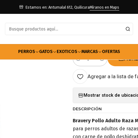
 Perros
Adulto Raza Mediana y Grande
Alimento Bravery Adulto Ra
Estamos en: Antumalal 612, Quilicura
Míranos en Maps
|
Alimento Bra
Grande Pollo
PERROS
GATOS
EXOTICOS
MARCAS
OFERTAS
AGRE
Cantidad
Agregar a la lista de f
Mostrar stock de ubicac
DESCRIPCIÓN
Bravery Pollo Adulto Raza 
para perros adultos de razas
con carne de pollo deshidra