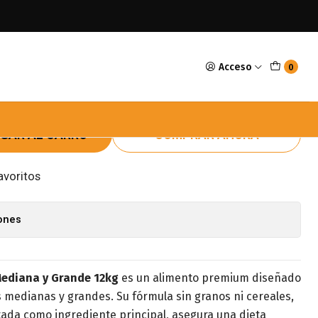
za Mediana y Grande Pollo 12kg
Acceso
0
very Adulto Raza Mediana y
 12kg
GAR AL CARRO
COMPRAR AHORA
avoritos
iones
Mediana y Grande 12kg
es un alimento premium diseñado
 medianas y grandes. Su fórmula sin granos ni cereales,
tada como ingrediente principal, asegura una dieta