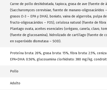
Carne de pollo deshidratada, tapioca, grasa de ave (fuente de á
(Saccharomyces cerevisiae, fuente de manano-oligosacáridos –
grasos Ω-3 – EPA y DHA), boniato, vaina de algarroba, pulpa de 
fructo-oligosacáridos – FOS), celulosa natural (fuente de fibra 
Plantago ovata, aceites esenciales (orégano, canela, clavo, tom
(fuente de glucosamina), hidrolizado de cartílago (fuente de co
en superóxido dismutasa – SOD).
Proteína bruta: 26%, grasa bruta: 15%, fibra bruta: 2.5%, ceniza
EPA+DHA: 0.56%, glucosamina clorhidrato: 380 mg/kg, condroit
Pollo
Adulto