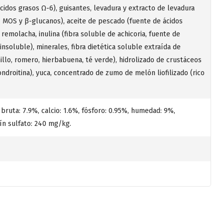
cidos grasos Ω-6), guisantes, levadura y extracto de levadura
 MOS y β-glucanos), aceite de pescado (fuente de ácidos
remolacha, inulina (fibra soluble de achicoria, fuente de
insoluble), minerales, fibra dietética soluble extraída de
illo, romero, hierbabuena, té verde), hidrolizado de crustáceos
ndroitina), yuca, concentrado de zumo de melón liofilizado (rico
 bruta: 7.9%, calcio: 1.6%, fósforo: 0.95%, humedad: 9%,
ín sulfato: 240 mg/kg.