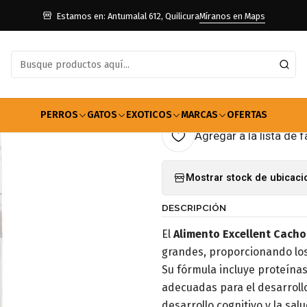
os
Alimentos Para Perros
Cachorro
Alimento Excellent Cachorro
Estamos en: Antumalal 612, Quilicura
Míranos en Maps
|
Alimento Exc
15kg
PERROS
GATOS
EXOTICOS
MARCAS
OFERTAS
Agregar a la lista de f
Mostrar stock de ubicac
DESCRIPCIÓN
El
Alimento Excellent Cach
grandes, proporcionando los
Su fórmula incluye proteínas
adecuadas para el desarrollo
desarrollo cognitivo y la salu