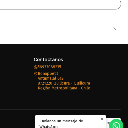
Contáctanos
56933068235
Bonappetit
Antumalal 612
8721220 Quilicura - Quilicura
Región Metropolitana - Chile
Envíanos un mensaje de
WhatsApp