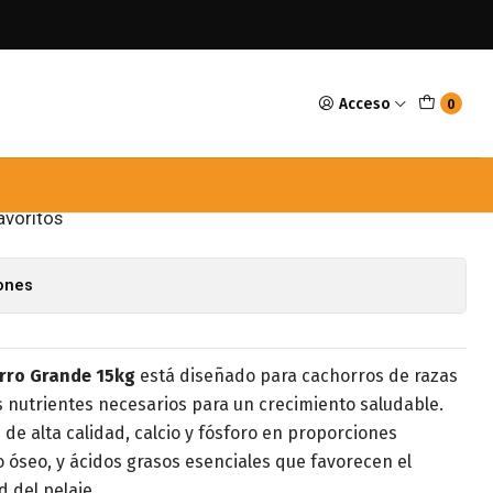
 Grande 15kg
Acceso
0
ellent Cachorro Grande
avoritos
iones
orro Grande 15kg
está diseñado para cachorros de razas
 nutrientes necesarios para un crecimiento saludable.
 de alta calidad, calcio y fósforo en proporciones
 óseo, y ácidos grasos esenciales que favorecen el
d del pelaje.