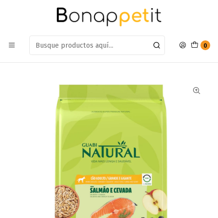
Estamos en: Antumalal 612, Quilicura
Míranos en Maps
Inicio
Perros
Alimentos Para Perros
Adulto Raza Mediana y Grande
Alimento Guabi Perro Adulto Raza Grande Salmon y Cebada
0
12kg