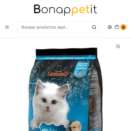
Estamos en: Antumalal 612, Quilicura
Míranos en Maps
Inicio
Gatos
Alimento Gatos
Gatos Seco
Alimento Leonardo Cachorro 2kg
0