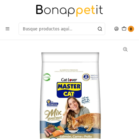
Estamos en: Antumalal 612, Quilicura
Míranos en Maps
Inicio
Gatos
Alimento Gatos
Gatos Seco
Alimento Master Cat Adulto Mix Gourmet 20kg
0