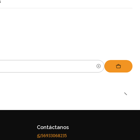
s
Contáctanos
56933068235