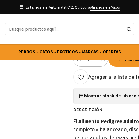
a Perros
Adulto Raza Mediana y Grande
Alimento Pedigree Adulto
Estamos en: Antumalal 612, Quilicura
Míranos en Maps
|
Alimento Ped
Y Grandes 21
PERROS
GATOS
EXOTICOS
MARCAS
OFERTAS
AGRE
Cantidad
Agregar a la lista de f
Mostrar stock de ubicac
DESCRIPCIÓN
El
Alimento Pedigree Adult
completo y balanceado, dise
perros adultos de razas med