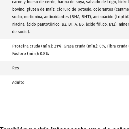
carne y hueso de cerdo, harina de soya, salvado de trigo, hidr
bovino, gluten de maíz, cloruro de potasio, colorantes (caramelo
sodio, metionina, antioxidantes (BHA, BHT), aminoácido (triptóf
niacina, ácido pantoténico, B2, B1, A, B6, ácido fólico, B12), mine
de sodio).
Proteína cruda (mín.): 21%, Grasa cruda (mín.): 8%, Fibra cruda 
Fósforo (mín.): 0.8%
Res
Adulto