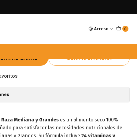
 Raza Mediana Y Grandes 21kg
Acceso
0
igree Adulto Raza Mediana
kg
GAR AL CARRO
COMPRAR AHORA
avoritos
iones
o Raza Mediana y Grandes
es un alimento seco 100%
ñado para satisfacer las necesidades nutricionales de
ianas y grandes. Su fórmula incluye
24 vitaminas y