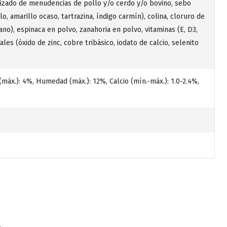
olizado de menudencias de pollo y/o cerdo y/o bovino, sebo
, amarillo ocaso, tartrazina, índigo carmín), colina, cloruro de
ano), espinaca en polvo, zanahoria en polvo, vitaminas (E, D3,
rales (óxido de zinc, cobre tribásico, iodato de calcio, selenito
(máx.): 4%, Humedad (máx.): 12%, Calcio (mín.-máx.): 1.0-2.4%,