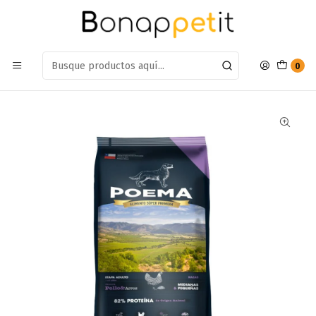
Estamos en: Antumalal 612, Quilicura
Míranos en Maps
Inicio
Perros
Alimentos Para Perros
Adulto Raza Mediana y Grande
Alimento Poema Perro Adulto raza Mediana Pollo 12kg
0