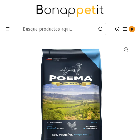
Estamos en: Antumalal 612, Quilicura
Míranos en Maps
Inicio
Perros
Alimentos Para Perros
Cachorro
Alimento Poema Perro Cachorro Raza Mediana Pollo 12kg
0