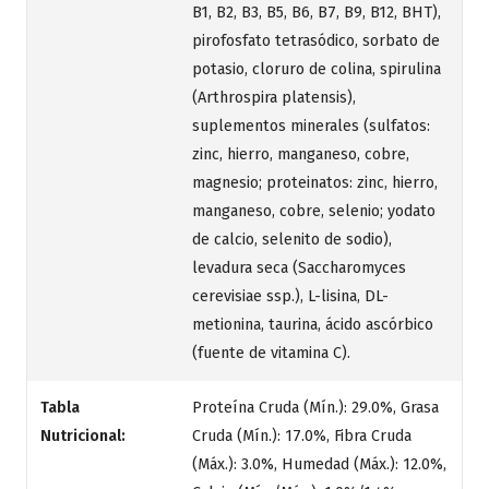
B1, B2, B3, B5, B6, B7, B9, B12, BHT),
pirofosfato tetrasódico, sorbato de
potasio, cloruro de colina, spirulina
(Arthrospira platensis),
suplementos minerales (sulfatos:
zinc, hierro, manganeso, cobre,
magnesio; proteinatos: zinc, hierro,
manganeso, cobre, selenio; yodato
de calcio, selenito de sodio),
levadura seca (Saccharomyces
cerevisiae ssp.), L-lisina, DL-
metionina, taurina, ácido ascórbico
(fuente de vitamina C).
Tabla
Proteína Cruda (Mín.): 29.0%, Grasa
Nutricional:
Cruda (Mín.): 17.0%, Fibra Cruda
(Máx.): 3.0%, Humedad (Máx.): 12.0%,