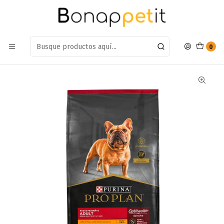
Estamos en: Antumalal 612, Quilicura
Míranos en Maps
Inicio
Perros
Alimentos Para Perros
Adulto Raza Pequeña
Alimento Pro Plan Adulto Raza Pequeña 3kg
0