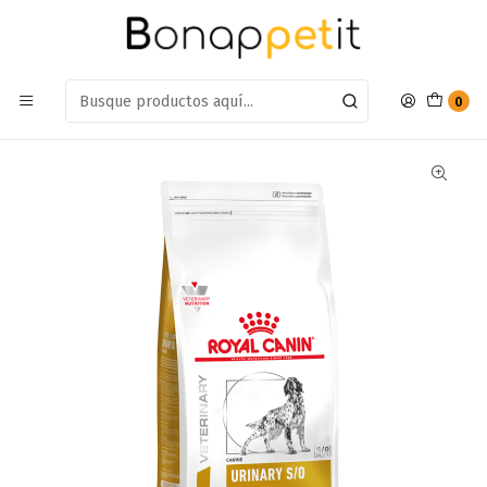
Estamos en: Antumalal 612, Quilicura
Míranos en Maps
Inicio
Perros
Alimentos Para Perros
Alimento Medicado
Alimento Royal Canin Perro Urinary s/o 1.5 kg
0