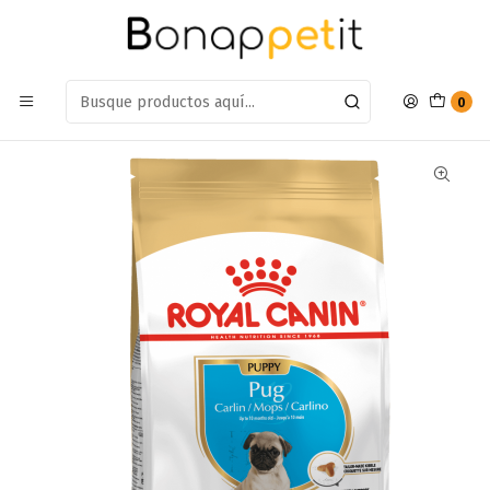
Estamos en: Antumalal 612, Quilicura
Míranos en Maps
Inicio
Perros
Alimentos Para Perros
Cachorro
Alimento Royal Canin Pug Junior 2.5kg
0