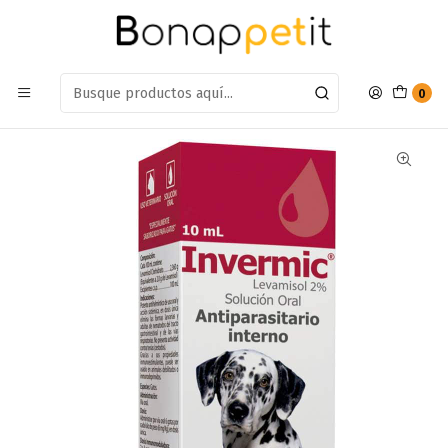
Estamos en: Antumalal 612, Quilicura
Míranos en Maps
Inicio
Perros
Farmacia Perros
Antiparasitarios
Antiparasitario Interno Invermic en Gotas 10ml Perro
0