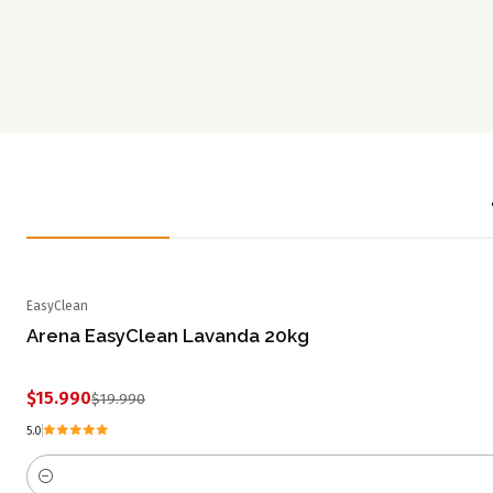
EasyClean
-20% OFF
Arena EasyClean Lavanda 20kg
$15.990
$19.990
5.0
Cantidad