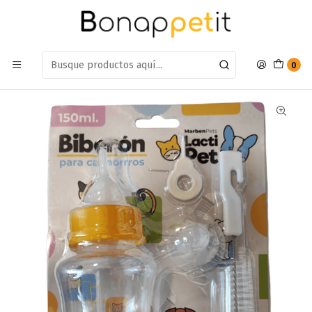
Estamos en: Antumalal 612, Quilicura
Míranos en Maps
Inicio
Perros
Accesorios Para Perros
Biberon Marbenpets para mascotas 150ML
0