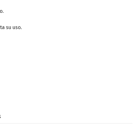
o.
ta su uso.
s