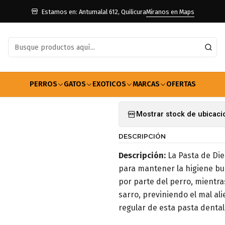
io
Perros
Farmacia Perros
Dental
Bioline Dental Care Sabor M
Estamos en: Antumalal 612, Quilicura
Míranos en Maps
|
Bioline Dent
Agregar a la lista de f
PERROS
GATOS
EXOTICOS
MARCAS
OFERTAS
Mostrar stock de ubicac
DESCRIPCIÓN
Descripción:
La Pasta de Die
para mantener la higiene buc
por parte del perro, mientra
sarro, previniendo el mal al
regular de esta pasta dental