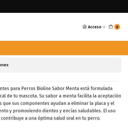
enta
Acceso
0
al Care Sabor Menta
avoritos
iones
ntes para Perros Bioline Sabor Menta está formulada
al de tu mascota. Su sabor a menta facilita la aceptación
s que sus componentes ayudan a eliminar la placa y el
iento y promoviendo dientes y encías saludables. El uso
 contribuye a una óptima salud oral en tu perro.