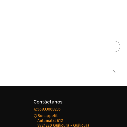
Contáctanos
56933068235
Bonappetit
Antumalal 612
8721220 Quilicura - Quilicura