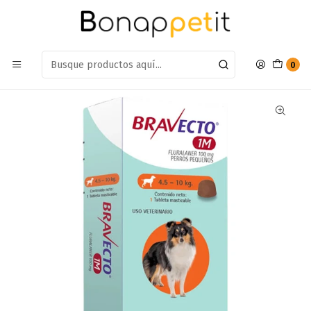
Estamos en: Antumalal 612, Quilicura
Míranos en Maps
Inicio
Perros
Farmacia Perros
Antiparasitarios
Bravecto 1 Comprimido 4,5kg a 10kg
0