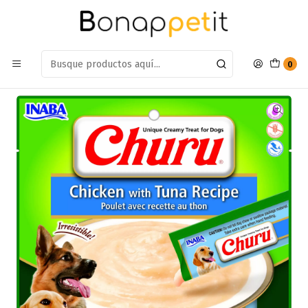
Estamos en: Antumalal 612, Quilicura
Míranos en Maps
Inicio
Perros
Snack Para Perros
Churu Perro Sabor Pollo con Tuna 8P
0