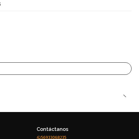
s
Contáctanos
56933068235