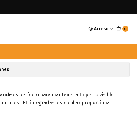
 Grande
Acceso
0
Perros LED Grande
avoritos
iones
rande
es perfecto para mantener a tu perro visible
on luces LED integradas, este collar proporciona