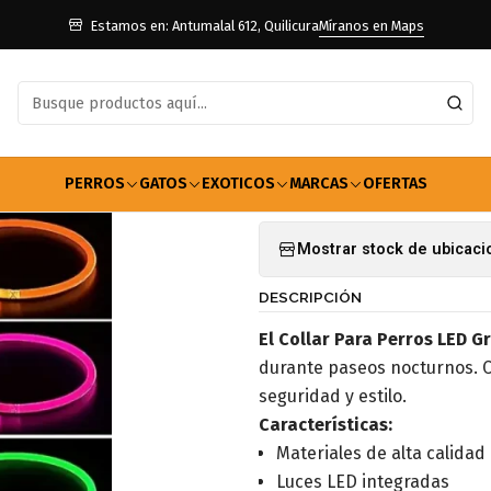
Perros
Accesorios Para Perros
Collares
Collar Para Perros LED
Estamos en: Antumalal 612, Quilicura
Míranos en Maps
|
Collar Para 
Agregar a la lista de f
PERROS
GATOS
EXOTICOS
MARCAS
OFERTAS
Mostrar stock de ubicac
DESCRIPCIÓN
El Collar Para Perros LED G
durante paseos nocturnos. C
seguridad y estilo.
Características:
Materiales de alta calidad
Luces LED integradas