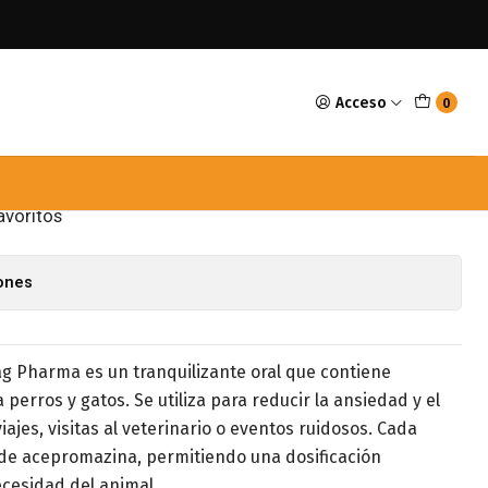
des de 10mg
Acceso
0
acifor 10 Unidades de
avoritos
iones
g Pharma es un tranquilizante oral que contiene
perros y gatos. Se utiliza para reducir la ansiedad y el
ajes, visitas al veterinario o eventos ruidosos. Cada
de acepromazina, permitiendo una dosificación
cesidad del animal.