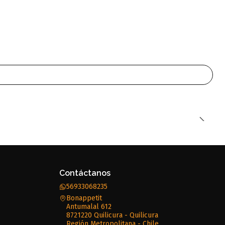
Contáctanos
56933068235
Bonappetit
Antumalal 612
8721220 Quilicura - Quilicura
Región Metropolitana - Chile