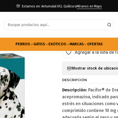
os
Farmacia Perros
Medicamentos
Comprimido Pacifor 10 Unida
Estamos en: Antumalal 612, Quilicura
Míranos en Maps
|
Comprimido P
10mg
PERROS
GATOS
EXOTICOS
MARCAS
OFERTAS
Agregar a la lista de f
Mostrar stock de ubicac
DESCRIPCIÓN
Descripción:
Pacifor® de Dra
acepromazina, indicado para 
estrés en situaciones como vi
comprimido contiene 10 mg 
adecuada según el peso y ne