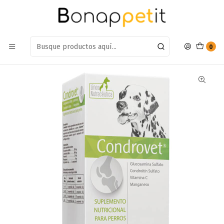
Estamos en: Antumalal 612, Quilicura
Míranos en Maps
Inicio
Perros
Farmacia Perros
Suplementos
Condrovet Suplemento Para Perros 30 Comp
0