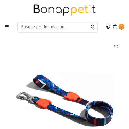
Estamos en: Antumalal 612, Quilicura
Míranos en Maps
Inicio
Perros
Accesorios Para Perros
Arnes y correas
Correa Para Perros Zee Dog Atlanta Large
0