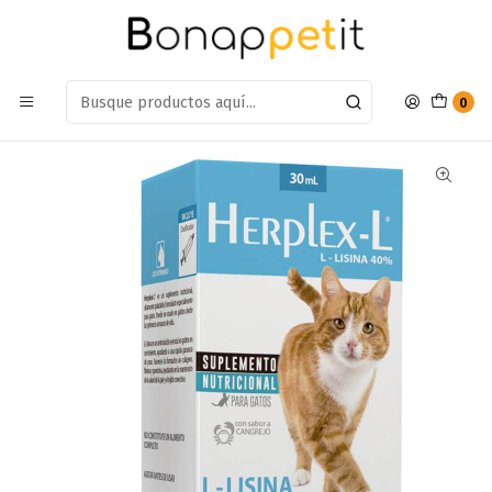
Estamos en: Antumalal 612, Quilicura
Míranos en Maps
Inicio
Gatos
Farmacia Gatos
Medicamentos
Herplex-L L-Lisina 40% 30ml
0