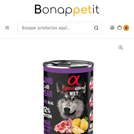
Estamos en: Antumalal 612, Quilicura
Míranos en Maps
Inicio
Perros
Snack Para Perros
Snack Húmedo
Lata Alpha Spirit Cordero Con Pera 400gr
0