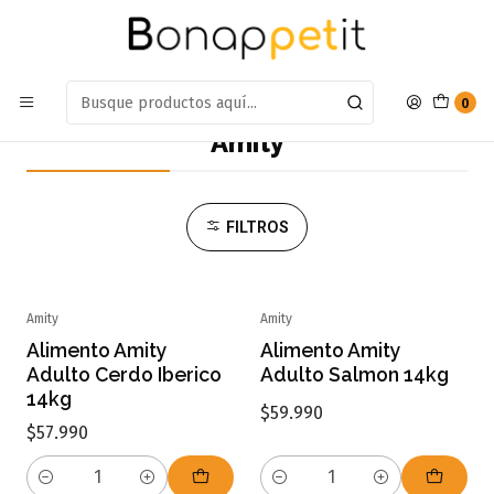
Estamos en: Antumalal 612, Quilicura
Míranos en Maps
Inicio
Marcas
Amity
0
Amity
FILTROS
Amity
Amity
Alimento Amity
Alimento Amity
Adulto Cerdo Iberico
Adulto Salmon 14kg
14kg
$59.990
$57.990
Cantidad
Cantidad