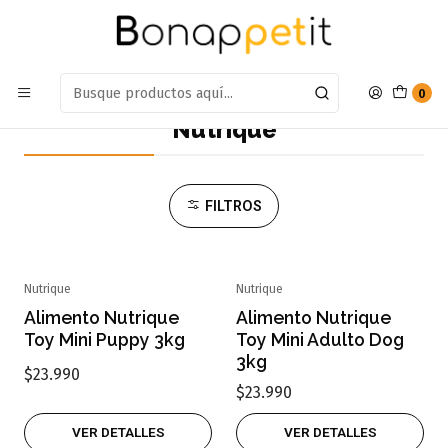
Estamos en: Antumalal 612, Quilicura
Míranos en Maps
Inicio
Marcas
Nutrique
0
Nutrique
FILTROS
Nutrique
Nutrique
Agotado
Agotado
Alimento Nutrique
Alimento Nutrique
Toy Mini Puppy 3kg
Toy Mini Adulto Dog
3kg
$23.990
$23.990
VER DETALLES
VER DETALLES