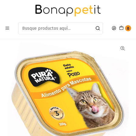
Estamos en: Antumalal 612, Quilicura
Míranos en Maps
Inicio
Gatos
Alimento Gatos
Alimento Humedo
Pate PuraNatura Humedo Gato Pollo
0