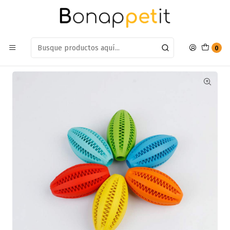
Estamos en: Antumalal 612, Quilicura
Míranos en Maps
Inicio
Perros
Accesorios Para Perros
Juguetes
Pelota Para Perro Dentada Ovalada
0