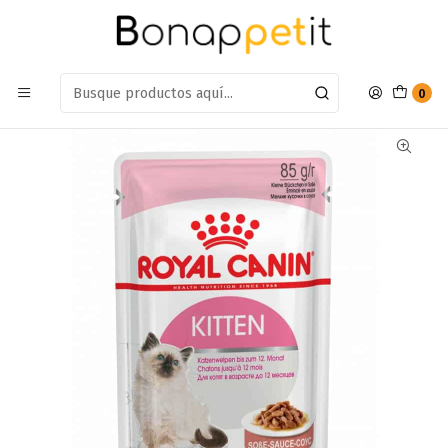
Estamos en: Antumalal 612, Quilicura
Míranos en Maps
Inicio
Gatos
Snack Gatos
Pouch Royal Canin Kitten 85g
0