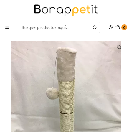
Estamos en: Antumalal 612, Quilicura
Míranos en Maps
Inicio
Gatos
Accesorios Gatos
Accesorios Gato Rascadores
Rascador Para Gatos Base de Pata
0