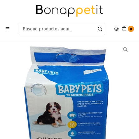
Estamos en: Antumalal 612, Quilicura
Míranos en Maps
Inicio
Perros
Farmacia Perros
Limpieza
Sabanillas BabyPets 90x60cm 30 Unidades
0