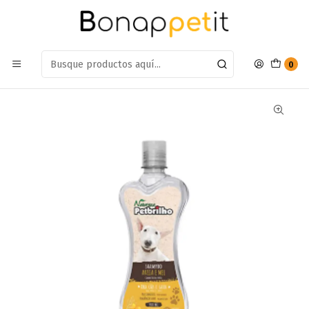
Estamos en: Antumalal 612, Quilicura
Míranos en Maps
Inicio
Perros
Farmacia Perros
Shampoo
Shampoo Para Perros Petbrilho Avena y Miel
0