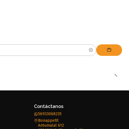
Contáctanos
56933068235
Bonappetit
Antumalal 612