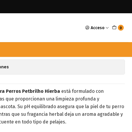
o Hierba
Acceso
0
 Perros Petbrilho Hierba
avoritos
iones
a Perros Petbrilho Hierba
está formulado con
bas que proporcionan una limpieza profunda y
mascota. Su pH equilibrado asegura que la piel de tu perro
tras que su fragancia herbal deja un aroma agradable y
cuente en todo tipo de pelajes.