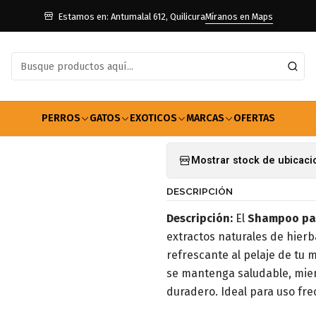
erros
Farmacia Perros
Shampoo
Shampoo Para Perros Petbrilh
Estamos en: Antumalal 612, Quilicura
Míranos en Maps
|
Shampoo Para
Agregar a la lista de f
PERROS
GATOS
EXOTICOS
MARCAS
OFERTAS
Mostrar stock de ubicac
DESCRIPCIÓN
Descripción:
El
Shampoo par
extractos naturales de hier
refrescante al pelaje de tu 
se mantenga saludable, mien
duradero. Ideal para uso fre