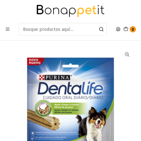
Estamos en: Antumalal 612, Quilicura
Míranos en Maps
Inicio
Perros
Snack Para Perros
Snack Huesos y Masticables
Snack Dentalife Para Perros Raza Medianas
0