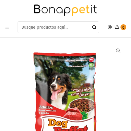
Estamos en: Antumalal 612, Quilicura
Míranos en Maps
Inicio
Perros
Alimentos Para Perros
Adulto Raza Mediana y Grande
Sacos 20kg
Alimento Dog buffet 25kg
0