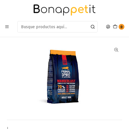
Estamos en: Antumalal 612, Quilicura
Míranos en Maps
Inicio
Perros
Alimentos Para Perros
Adulto Raza Mediana y Grande
Alimento Primal Spirit Wanderlust 1kg
0
|