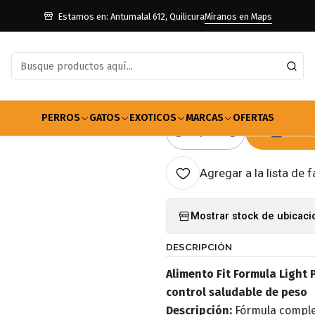
Para Perros
Adulto Raza Mediana y Grande
Sacos 20kg
Alimento Fi
Estamos en: Antumalal 612, Quilicura
Míranos en Maps
|
Alimento Fit 
5.0
2 reseñas
PERROS
GATOS
EXOTICOS
MARCAS
OFERTAS
AGRE
Cantidad
Agregar a la lista de f
Mostrar stock de ubicac
DESCRIPCIÓN
Alimento Fit Formula Light 
control saludable de peso
Descripción:
Fórmula comple