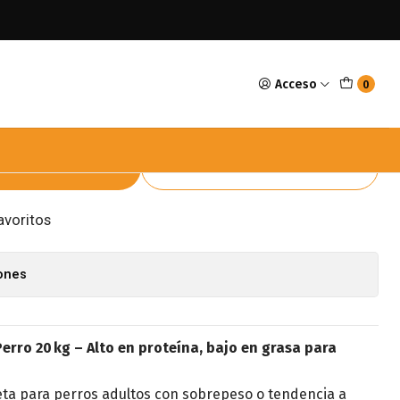
t Formula Light Perro 20kg
Acceso
0
Formula Light Perro 20kg
GAR AL CARRO
COMPRAR AHORA
avoritos
iones
Perro 20 kg – Alto en proteína, bajo en grasa para
ta para perros adultos con sobrepeso o tendencia a