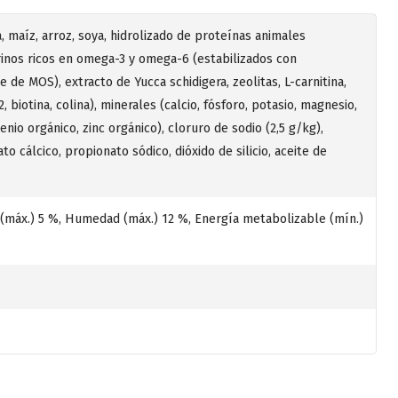
a, maíz, arroz, soya, hidrolizado de proteínas animales
arinos ricos en omega-3 y omega-6 (estabilizados con
 de MOS), extracto de Yucca schidigera, zeolitas, L-carnitina,
2, biotina, colina), minerales (calcio, fósforo, potasio, magnesio,
nio orgánico, zinc orgánico), cloruro de sodio (2,5 g/kg),
o cálcico, propionato sódico, dióxido de silicio, aceite de
a (máx.) 5 %, Humedad (máx.) 12 %, Energía metabolizable (mín.)