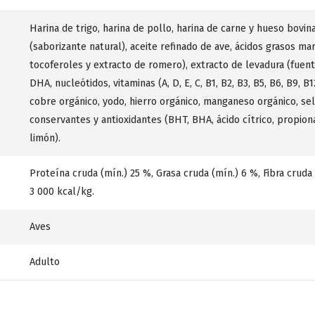
Harina de trigo, harina de pollo, harina de carne y hueso bovin
(saborizante natural), aceite refinado de ave, ácidos grasos m
tocoferoles y extracto de romero), extracto de levadura (fuente
DHA, nucleótidos, vitaminas (A, D, E, C, B1, B2, B3, B5, B6, B9, B1
cobre orgánico, yodo, hierro orgánico, manganeso orgánico, sele
conservantes y antioxidantes (BHT, BHA, ácido cítrico, propionat
limón).
Proteína cruda (mín.) 25 %, Grasa cruda (mín.) 6 %, Fibra crud
3 000 kcal/kg.
Aves
Adulto