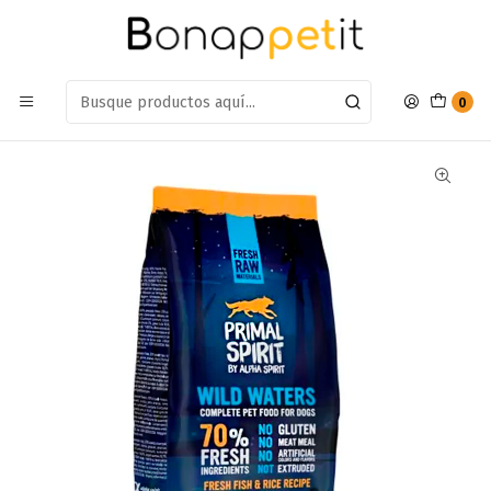
Estamos en: Antumalal 612, Quilicura
Míranos en Maps
Inicio
Perros
Alimentos Para Perros
Adulto Raza Pequeña
Alimento Primal Spirit Wild Waters 12kg
0