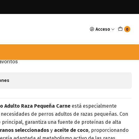
to Raza pequeña Carne 2kg
Acceso
0
ina One Perro Adulto Raza
ne 2kg
avoritos
iones
ro Adulto Raza Pequeña Carne
está especialmente
s necesidades de perros adultos de razas pequeñas. Con
principal, garantiza una fuente de proteínas de alta
ranos seleccionados
y
aceite de coco
, proporcionando
nergía adaptada al metabolismo activo de las razas