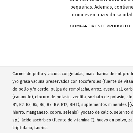
pequeñas. Además, contien
promueven una vida saludabl
COMPARTIR ESTE PRODUCTO
Carnes de pollo y vacuna congeladas, maíz, harina de subproduc
y/o grasa vacuna preservados con tocoferoles (fuente de vitam
de pollo y/o cerdo, pulpa de remolacha, arroz, avena, sal, carb
(caramelo), cloruro de potasio, zeolita, sorbato de potasio, clo
B1, B2, B3, B5, B6, B7, B9, B12, BHT), suplementos minerales [(s
hierro, manganeso, cobre, selenio), yodato de calcio, selenito d
sp.), ácido ascórbico (fuente de vitamina C), huevo en polvo, za
triptófano, taurina.