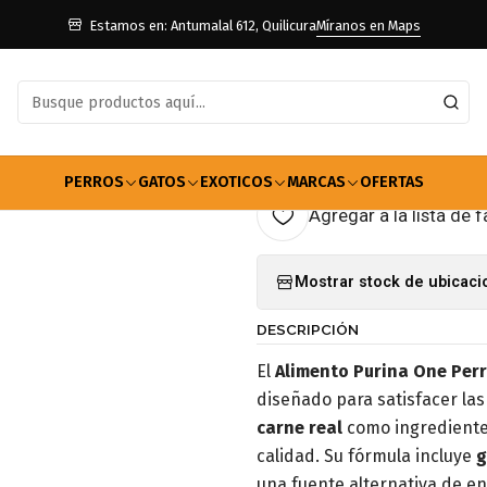
Para Perros
Adulto Raza Pequeña
Alimento Purina One Perro Adul
Estamos en: Antumalal 612, Quilicura
Míranos en Maps
|
Alimento Pur
pequeña Car
PERROS
GATOS
EXOTICOS
MARCAS
OFERTAS
Agregar a la lista de f
Mostrar stock de ubicac
DESCRIPCIÓN
El
Alimento Purina One Per
diseñado para satisfacer la
carne real
como ingrediente 
calidad. Su fórmula incluye
g
una fuente alternativa de e